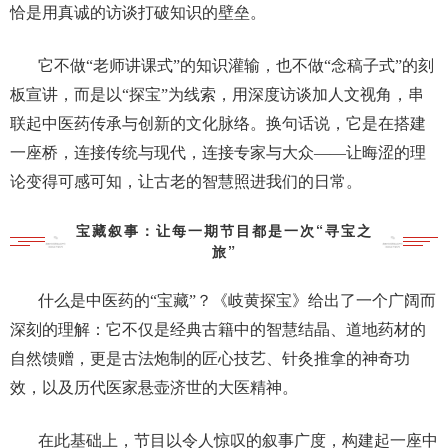
恰是用真诚的访谈打破知识的壁垒。
它不做
“
老师讲课式
”
的知识灌输，也不做
“
念稿子式
”
的刻
板宣讲，而是以
“
探宝
”
为线索，用深度访谈加人文视角，串
联起中医药传承与创新的文化脉络。换句话说，它是在搭建
一座桥，连接传统与现代，连接专家与大众
——
让晦涩的理
论变得可感可知，让古老的智慧照进我们的日常。
宝藏叙事：让每一期节目都是一次“寻宝之
旅”
什么是中医药的
“
宝藏
”
？《岐黄探宝》给出了一个广阔而
深刻的理解：它不仅是经典古籍中的智慧结晶、道地药材的
自然馈赠，更是古法炮制的匠心技艺、针灸推拿的神奇功
效，以及历代医家悬壶济世的大医精神。
在此基础上，节目以令人惊叹的叙事广度，构建起一座中