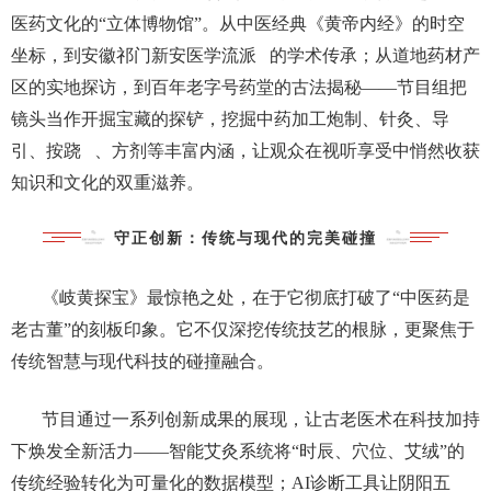
医药文化的
“
立体博物馆
”
。从中医经典《黄帝内经》的时空
坐标，到安徽祁门
新安医学流派
的学术传承；从道地药材产
区的实地探访，到百年老字号药堂的古法揭秘
——
节目组把
镜头当作开掘宝藏的探铲，挖掘中药加工炮制、针灸、导
引、
按跷
、方剂等丰富内涵，让观众在视听享受中悄然收获
知识和文化的双重滋养。
守正创新：传统与现代的完美碰撞
《岐黄探宝》最惊艳之处，在于它彻底打破了
“
中医药是
老古董
”
的刻板印象。它不仅深挖传统技艺的根脉，更聚焦于
传统智慧与现代科技的碰撞融合。
节目通过一系列创新成果的展现，让古老医术在科技加持
下焕发全新活力
——
智能艾灸系统将
“
时辰、穴位、艾绒
”
的
传统经验转化为可量化的数据模型；
AI
诊断工具让阴阳五