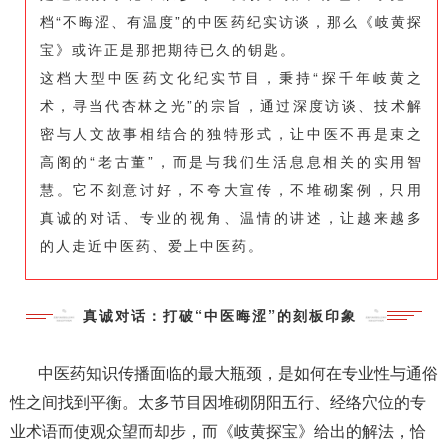
档“不晦涩、有温度”的中医药纪实访谈，那么《岐黄探
宝》或许正是那把期待已久的钥匙。
这档大型中医药文化纪实节目，秉持“探千年岐黄之
术，寻当代杏林之光”的宗旨，通过深度访谈、技术解
密与人文故事相结合的独特形式，让中医不再是束之
高阁的“老古董”，而是与我们生活息息相关的实用智
慧。它不刻意讨好，不夸大宣传，不堆砌案例，只用
真诚的对话、专业的视角、温情的讲述，让越来越多
的人走近中医药、爱上中医药。
真诚对话：打破“中医晦涩”的刻板印象
中医药知识传播面临的最大瓶颈，是如何在专业性与通俗
性之间找到平衡。太多节目因堆砌阴阳五行、经络穴位的专
业术语而使观众望而却步，而《岐黄探宝》给出的解法，恰