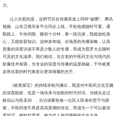
力。
让人欣慰的是，这档节目在传播渠道上同样
“
破圈
”
。腾讯
视频、山东卫视等多平台同步上线，手机电视随时可看。通
勤路上、午休间隙、睡前十分钟，看一段访谈，既能放松身
心，又能收获知识。这种多终端、全场景的传播策略，让高
质量的深度访谈不再是少数人的专属，而成为普罗大众随时
可及的文化滋养。我们相信，当古老的中医药文化与现代的
影像技术相遇，当专业的深度与传播的温度相融，千年岐黄
必将在新的时代焕发出更加璀璨的光芒。
《岐黄探宝》的持续录制与播出，既是对中医药文化宝藏
的深度勘探，也是一场传承与创新的时代对话。当镜头走过
岐伯山与
医圣祠
，当访谈聚焦每一位匠人医者的坚守与探
索，中医药便不再是高深莫测的传说，而成为一个可以被深
度对话、被时代需求、被当代人热切拥抱的文化主体。